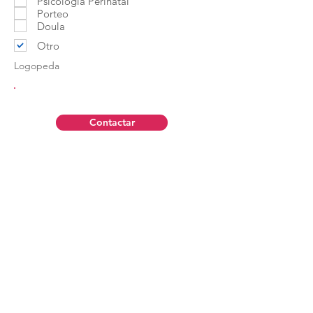
Psicología Perinatal
Porteo
Doula
Otro
Logopeda
Contactar
Aviso Legal
Política de Privacidad
Contáctanos