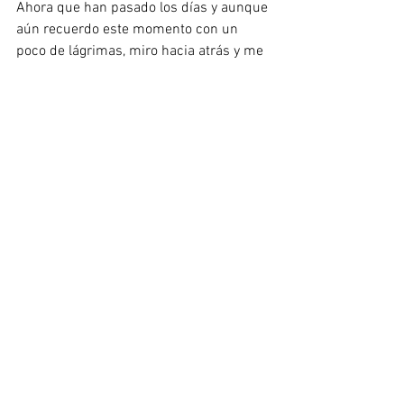
Ahora que han pasado los días y aunque 
aún recuerdo este momento con un 
poco de lágrimas, miro hacia atrás y me 
siento muy orgullosa de todo lo que 
conseguí y en la madre en que me 
convertí. Conseguí dejar los mitos atrás 
y tener la lactancia que tanto soñé y 
aunque no finalizó de la manera que yo 
hubiera querido, es la culminación de 
un proceso de aprendizaje, amor, 
contacto y apego único que he 
conseguido vivir con el ser que más amo 
en el mundo. Ese ser que todos los días 
me enseña a ser mejor ser humano y 
que me sigue regalando el sonido de su 
bonita voz diciéndome “te amo mamá”.
Andrea G. Forero