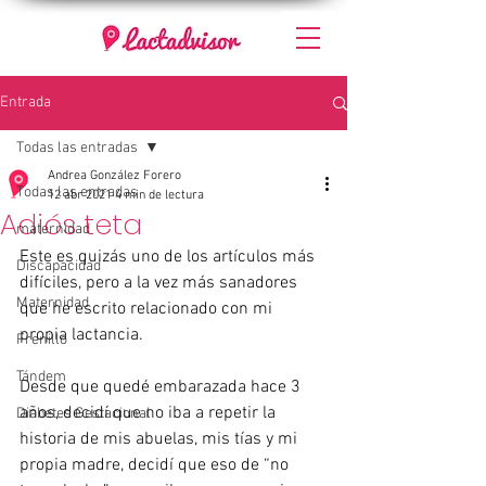
Entrada
Todas las entradas
Andrea González Forero
Todas las entradas
12 abr 2021
4 min de lectura
Adiós teta
maternidad
Este es quizás uno de los artículos más 
Discapacidad
difíciles, pero a la vez más sanadores 
Maternidad
que he escrito relacionado con mi 
propia lactancia.
Frenillo
Tándem
Desde que quedé embarazada hace 3 
años, decidí que no iba a repetir la 
Diabetes Gestacional
historia de mis abuelas, mis tías y mi 
propia madre, decidí que eso de “no 