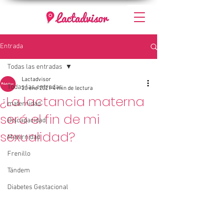
Entrada
Todas las entradas
Lactadvisor
Todas las entradas
20 ene 2021
4 min de lectura
¿La lactancia materna
maternidad
será el fin de mi
Discapacidad
sexualidad?
Maternidad
Frenillo
Tándem
Diabetes Gestacional