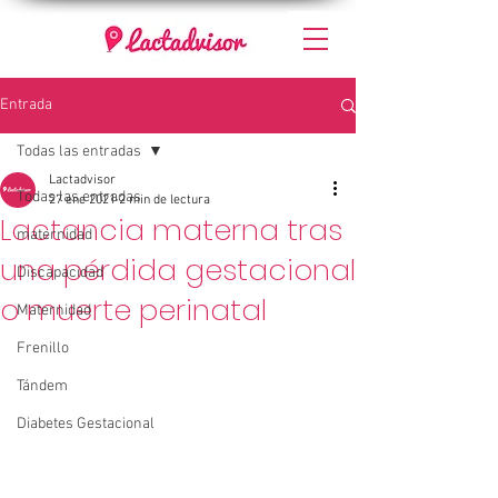
Entrada
Todas las entradas
Lactadvisor
Todas las entradas
27 ene 2021
2 min de lectura
Lactancia materna tras
maternidad
una pérdida gestacional
Discapacidad
o muerte perinatal
Maternidad
Frenillo
Tándem
Diabetes Gestacional