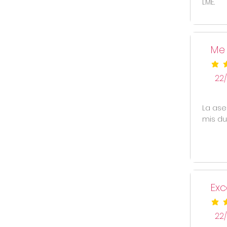
LME.
Me
la cal
22/
La ases
mis du
Exc
la cal
22/