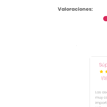
Valoraciones:
Sú
la cal
1/3
Las as
muy có
import