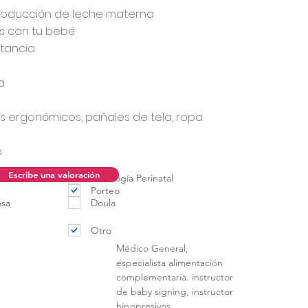
producción de leche materna
es con tu bebé
ctancia
a
 ergonómicos, pañales de tela, ropa
o
Escribe una valoración
ncia
Psicología Perinatal
Porteo
osa
Doula
Otro
Médico General,
especialista alimentación
complementaria. instructor
de baby signing, instructor
hipopresivos