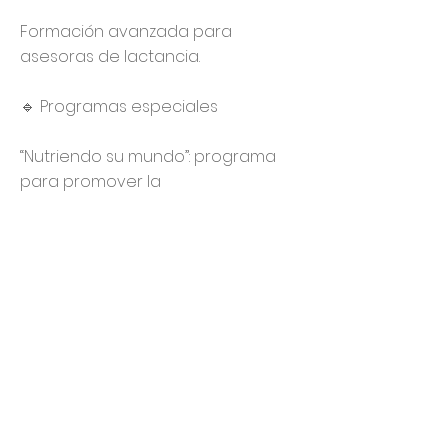
Formación avanzada para
asesoras de lactancia.
🔹 Programas especiales
“Nutriendo su mundo”: programa
para promover la
paternidad/maternidad
respetuosa.
Asesora de Lactancia
IBCLC
Crianza Respetuosa
Nutrición
Psicología Perinatal
Porteo
Doula
Otro