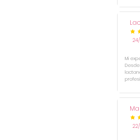
Lac
la cal
24
Mi exp
Desde 
lactan
profes
Mar
la cal
22