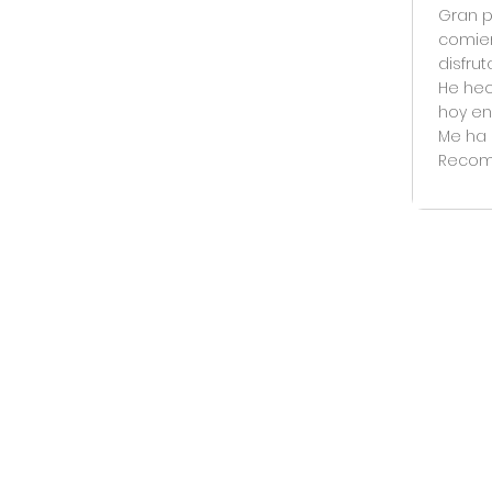
Gran p
comien
disfru
He hec
hoy en
Me ha 
Recom