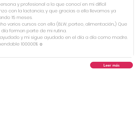
ersona y profesional a la que conocí en mi difícil
zo con la lactancia, y que gracias a ella llevamos ya
tando 15 meses.
ho varios cursos con ella (BLW, porteo, alimentación...) Que
 día forman parte de mi rutina.
ayudado y mi sigue ayudado en el día a día como madre.
endable 100000% ☺️
Leer más