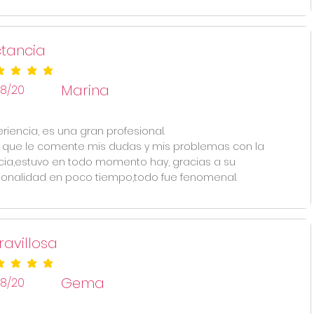
tancia
ificación promedio es 5 de 5
Marina
/8/20
eriencia, es una gran profesional.
que le comente mis dudas y mis problemas con la
cia,estuvo en todo momento hay, gracias a su
ionalidad en poco tiempo,todo fue fenomenal.
avillosa
ificación promedio es 5 de 5
Gema
/8/20