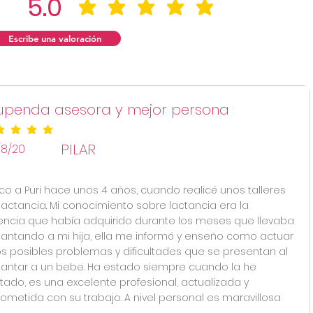
5.0
la calificación promedi
Escribe una valoración
upenda asesora y mejor persona
ificación promedio es 5 de 5
PILAR
/8/20
o a Puri hace unos 4 años, cuando realicé unos talleres
lactancia. Mi conocimiento sobre lactancia era la
encia que había adquirido durante los meses que llevaba
tando a mi hija, ella me informó y enseño como actuar
os posibles problemas y dificultades que se presentan al
tar a un bebe. Ha estado siempre cuando la he
tado, es una excelente profesional, actualizada y
metida con su trabajo. A nivel personal es maravillosa