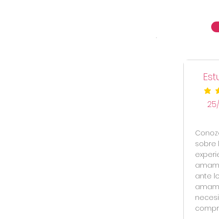
Est
la cal
25
Conozc
sobre 
experi
amaman
ante l
amaman
necesi
compro