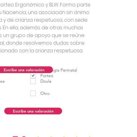
porteo Ergonómico y BLW. Formo parte
bu Nacencia, una asociación sin ánimo
a y de crianza respetuosa, con sede
. En ella, además de otras muchas
s un grupo de apoyo que se reúne
al, donde resolvemos dudas sobre
ionado con la crianza respetuosa.
ncia
Escribe una valoración
Psicología Perinatal
Porteo
osa
Doula
Otro
Escribe una valoración