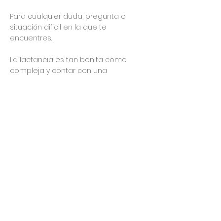
Para cualquier duda, pregunta o
situación difícil en la que te
encuentres.
La lactancia es tan bonita como
compleja y contar con una
profesional como ella que te ayude
es imprescindible.
Para mi es un 10 🥇
Me ayudó mucho a salvar mi
primera lactancia
la calificación promedio es 5 de 5
27/11/20