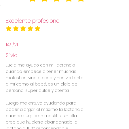
la calificación promedio es 5 de 5
Excelente profesional
la calificación promedio es 5 de 5
14/1/21
Silvia
Lucia me ayudó con mi lactancia
cuando empecé a tener muchas
molestias, vino a casa y nos vió tanto
a mí como al bebé, es un cielo de
persona, super dulce y atenta.
Luego me estuvo ayudando para
poder alargar al máximo la lactancia
cuando surgieron mastitis, sin ella
creo que hubiese abandonado la
lactancia. 100% recomendable.