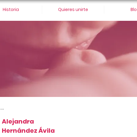
Historia
Quieres unirte
Bl
...
Alejandra
Hernández Ávila