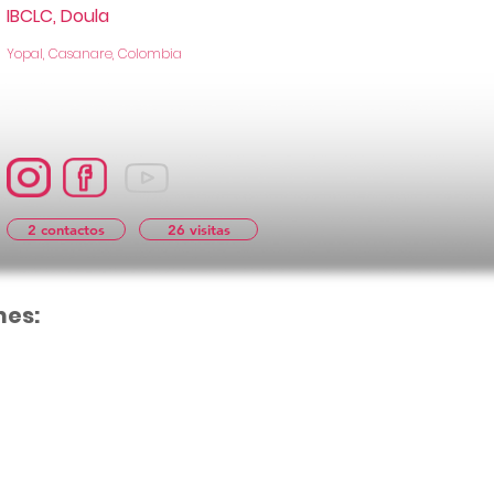
IBCLC, Doula
Yopal, Casanare, Colombia
2 contactos
26 visitas
nes:
Aún no hay cal