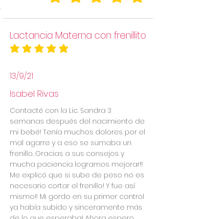
la calificación promedio es 5 de 5
Lactancia Materna con frenillito
la calificación promedio es 5 de 5
13/9/21
Isabel Rivas
Contacté con la Lic. Sandra 3
semanas después del nacimiento de
mi bebé! Tenía muchos dolores por el
mal agarre y a eso se sumaba un
frenillo. Gracias a sus consejos y
mucha paciencia logramos mejorar!!
Me explicó que si sube de peso no es
necesario cortar el frenillo! Y fue así
mismo!! Mi gordo en su primer control
ya había subido y sinceramente más
de lo que esperaba! Ahora espero