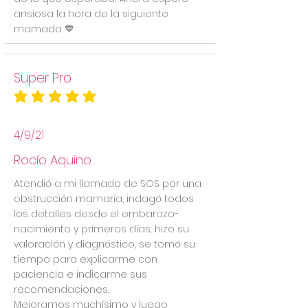
ansiosa la hora de la siguiente
mamada 💙
Super Pro
la calificación promedio es 5 de 5
4/9/21
Rocío Aquino
Atendió a mi llamado de SOS por una
obstrucción mamaria, indagó todos
los detalles desde el embarazo-
nacimiento y primeros días.. hizo su
valoración y diagnóstico, se tomó su
tiempo para explicarme con
paciencia e indicarme sus
recomendaciones.
Mejoramos muchísimo y luego