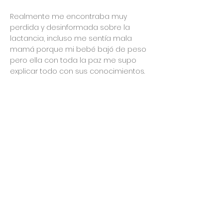
Realmente me encontraba muy
perdida y desinformada sobre la
lactancia, incluso me sentía mala
mamá porque mi bebé bajó de peso
pero ella con toda la paz me supo
explicar todo con sus conocimientos.
Super satisfecha con ella.
Lactancia
la calificación promedio es 5 de 5
1/3/21
Clara
Excelente profesional! Un placer poder
contar con alguien de confianza en