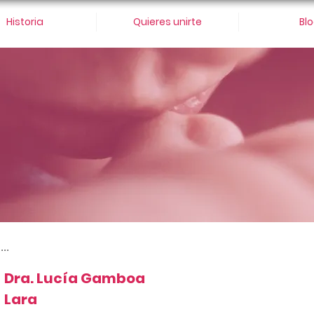
Historia
Quieres unirte
Bl
...
Dra. Lucía Gamboa
Lara