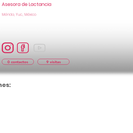
Asesora de Lactancia
Mérida, Yuc., México
0 contactos
9 visitas
nes:
Aún no hay cal