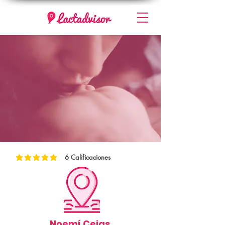
6
Calificaciones
la calificación promedio es 5 de 5, basada en 6 votos, Calificaciones
Noemí Cejas