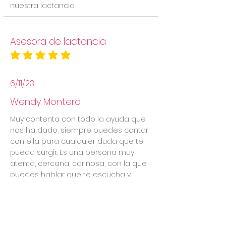
nuestra lactancia.
Asesora de lactancia
la calificación promedio es 5 de 5
6/11/23
Wendy Montero
Muy contenta con todo la ayuda que
nos ha dado, siempre puedes contar
con ella para cualquier duda que te
pueda surgir. Es una persona muy
atenta, cercana, cariñosa, con la que
puedes hablar que te escucha y
siempre te aconseja. La recomiendo
totalmente!