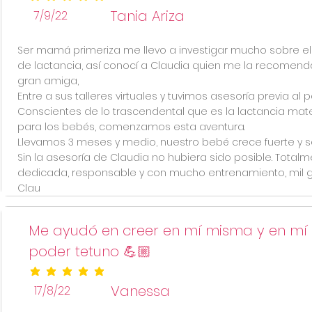
la calificación promedio es 5 de 5
Tania Ariza
7/9/22
Ser mamá primeriza me llevo a investigar mucho sobre e
de lactancia, así conocí a Claudia quien me la recomend
gran amiga,
Entre a sus talleres virtuales y tuvimos asesoría previa al p
Conscientes de lo trascendental que es la lactancia mat
para los bebés, comenzamos esta aventura.
Llevamos 3 meses y medio, nuestro bebé crece fuerte y sa
Sin la asesoría de Claudia no hubiera sido posible. Total
dedicada, responsable y con mucho entrenamiento, mil g
Clau
Me ayudó en creer en mí misma y en mí
poder tetuno 💪🏼
la calificación promedio es 5 de 5
Vanessa
17/8/22