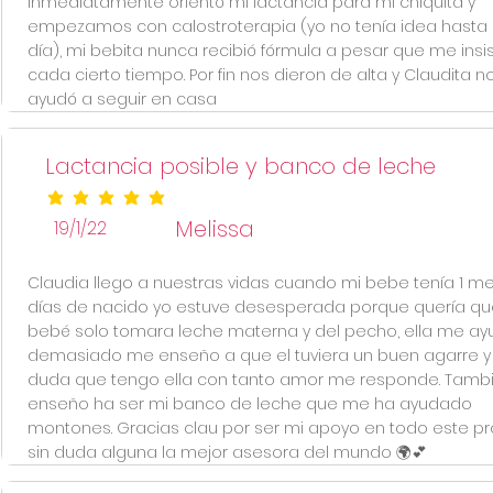
inmediatamente orientó mi lactancia para mi chiquita y
empezamos con calostroterapia (yo no tenía idea hasta
día), mi bebita nunca recibió fórmula a pesar que me insis
cada cierto tiempo. Por fin nos dieron de alta y Claudita n
ayudó a seguir en casa
Lactancia posible y banco de leche
la calificación promedio es 5 de 5
Melissa
19/1/22
Claudia llego a nuestras vidas cuando mi bebe tenía 1 me
días de nacido yo estuve desesperada porque quería qu
bebé solo tomara leche materna y del pecho, ella me ay
demasiado me enseño a que el tuviera un buen agarre 
duda que tengo ella con tanto amor me responde. Tamb
enseño ha ser mi banco de leche que me ha ayudado
montones. Gracias clau por ser mi apoyo en todo este p
sin duda alguna la mejor asesora del mundo 🌍💕