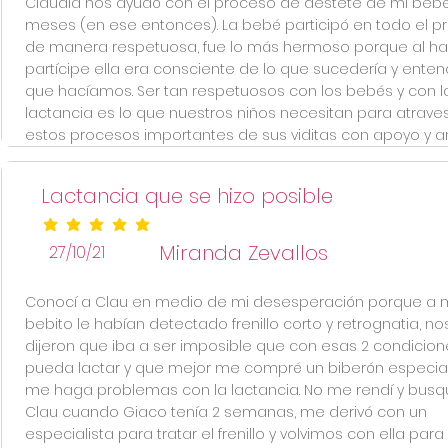
Claudia nos ayudó con el proceso de destete de mi bebé
meses (en ese entonces). La bebé participó en todo el p
de manera respetuosa, fue lo más hermoso porque al ha
partícipe ella era consciente de lo que sucedería y entend
que hacíamos. Ser tan respetuosos con los bebés y con l
lactancia es lo que nuestros niños necesitan para atrave
estos procesos importantes de sus viditas con apoyo y a
Lactancia que se hizo posible
la calificación promedio es 5 de 5
Miranda Zevallos
27/10/21
Conocí a Clau en medio de mi desesperación porque a 
bebito le habían detectado frenillo corto y retrognatia, no
dijeron que iba a ser imposible que con esas 2 condicion
pueda lactar y que mejor me compré un biberón especial
me haga problemas con la lactancia. No me rendí y busq
Clau cuando Giaco tenía 2 semanas, me derivó con un
especialista para tratar el frenillo y volvimos con ella par