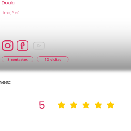
Doula
Lima, Perú
8 contactos
13 visitas
nes:
5
la calificació