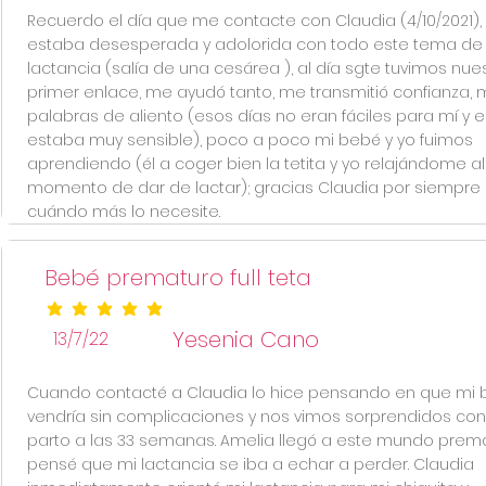
Recuerdo el día que me contacte con Claudia (4/10/2021),
estaba desesperada y adolorida con todo este tema de 
lactancia (salía de una cesárea ), al día sgte tuvimos nue
primer enlace, me ayudó tanto, me transmitió confianza, 
palabras de aliento (esos días no eran fáciles para mí y 
estaba muy sensible), poco a poco mi bebé y yo fuimos
aprendiendo (él a coger bien la tetita y yo relajándome al
momento de dar de lactar); gracias Claudia por siempre 
cuándo más lo necesite.
Bebé prematuro full teta
la calificación promedio es 5 de 5
Yesenia Cano
13/7/22
Cuando contacté a Claudia lo hice pensando en que mi
vendría sin complicaciones y nos vimos sorprendidos con
parto a las 33 semanas. Amelia llegó a este mundo prema
pensé que mi lactancia se iba a echar a perder. Claudia