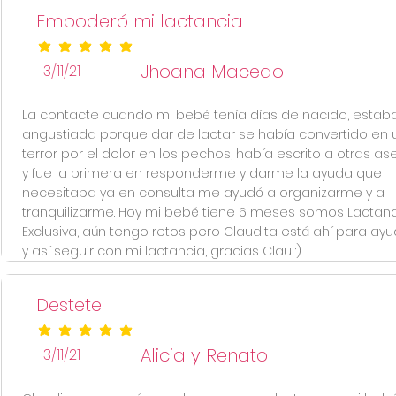
Empoderó mi lactancia
la calificación promedio es 5 de 5
Jhoana Macedo
3/11/21
La contacte cuando mi bebé tenía días de nacido, estab
angustiada porque dar de lactar se había convertido en 
terror por el dolor en los pechos, había escrito a otras a
y fue la primera en responderme y darme la ayuda que
necesitaba ya en consulta me ayudó a organizarme y a
tranquilizarme. Hoy mi bebé tiene 6 meses somos Lactan
Exclusiva, aún tengo retos pero Claudita está ahí para ay
y así seguir con mi lactancia, gracias Clau :)
Destete
la calificación promedio es 5 de 5
Alicia y Renato
3/11/21