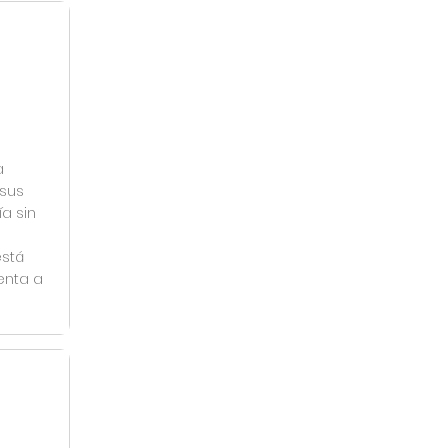
a
 sus
a sin
está
enta a