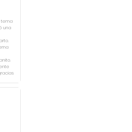
l tema
ó una
arto.
erna
nito.
mente
racias