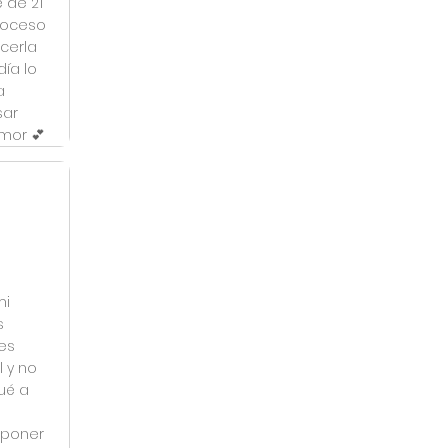
 de 21
roceso
cerla
ía lo
a
sar
mor 💕
mi
s
es
 y no
ué a
a poner