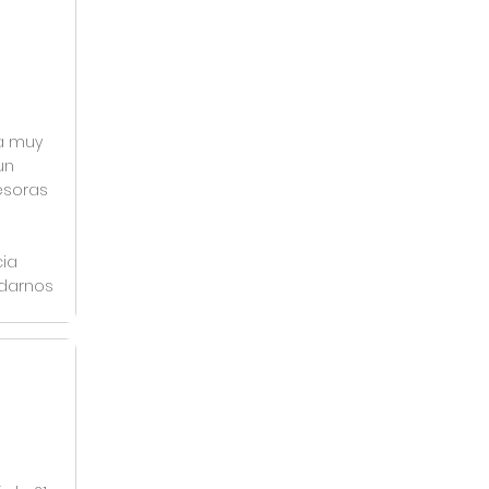
a muy
un
sesoras
cia
udarnos