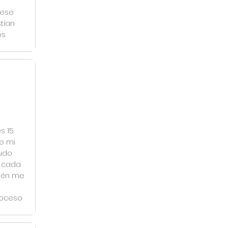
 ese
tían
os
s 15
e mi
udo
y cada
ién me
roceso