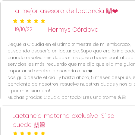
La mejor asesora de lactancia 🙌❤️
la calificación promedio es 5 de 5
Hermys Córdova
19/10/22
Llegué a Claudia en el último trimestre de mi embarazo,
buscando asesoría en lactancia. Supe que era la indicad
cuando resolvió mis dudas sin siquiera haber contratado
servicios, es más, recuerdo que me dijo que ella me guiarí
importar si tomaba la asesoría o no ❤️.
Nos guió desde el día 1 y hasta ahora, 5 meses después, 
pendiente de nosotros, resuelve nuestras dudas y nos ali
ir por más siempre!
Muchas gracias Claudia por todo! Eres una trome 💪🏻
Lactancia materna exclusiva. Si se
puede 🙌🏼