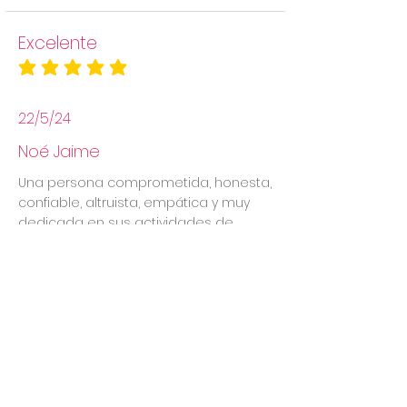
Excelente
la calificación promedio es 5 de 5
22/5/24
Noé Jaime
Una persona comprometida, honesta,
confiable, altruista, empática y muy
dedicada en sus actividades de
asesora. Muy recomendada!!
Ver mas
Aviso Legal