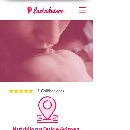
1
Calificaciones
la calificación promedio es 5 de 5, basada en 1 votos, Calificaciones
Nutrióloga Dulce Gómez