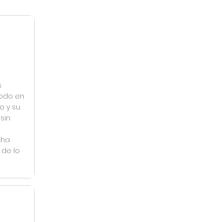
s
todo en
o y su
sin
cha
 de lo