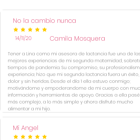
No la cambio nunca
la calificación promedio es 5 de 5
Camila Mosquera
14/11/20
Tener a Lina como mi asesora de lactancia fue una de la
mejores experiencias de mi segunda maternidad, sobre
tiempos de pandemia. Su compromiso, su profesionalism
experiencia; hizo que mi segunda lactancia fuera un éxito, 
dolor y sin heridas. Desde el día 1 ella estuvo conmigo;
motivándome y empoderandome de mi cuerpo con mu
información y herramientas de apoyo. Gracias a ella pasé
más complejo, a lo más simple y ahora disfruto mucho
alimentar a mi hijo.
Mi Angel
la calificación promedio es 5 de 5