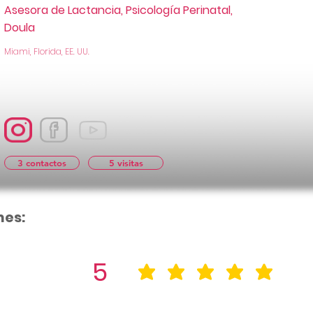
Asesora de Lactancia, Psicología Perinatal,
Doula
Miami, Florida, EE. UU.
3 contactos
5 visitas
nes:
5
la calificació