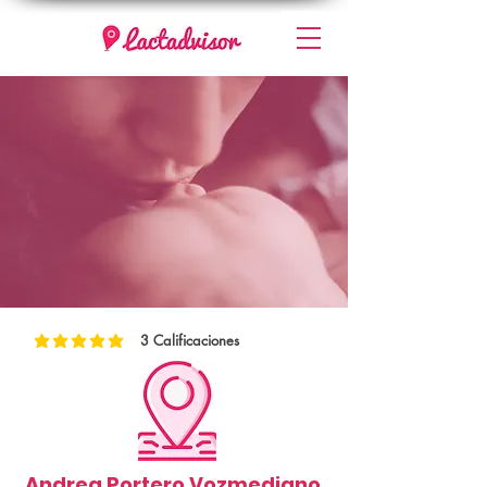
3
Calificaciones
la calificación promedio es 5 de 5, basada en 3 votos, Calificaciones
Andrea Portero Vozmediano