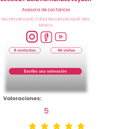
Asesora de Lactancia
Nezahualcoyotl, Cdad. Nezahualcóyotl, Méx.,
México
4 contactos
46 visitas
Escribe una valoración
Valoraciones:
5
la calificación promedio es 5 de 5