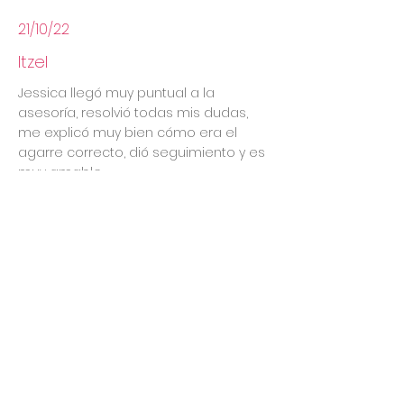
21/10/22
Itzel
Jessica llegó muy puntual a la
asesoría, resolvió todas mis dudas,
me explicó muy bien cómo era el
agarre correcto, dió seguimiento y es
muy amable.
Lactancia
la calificación promedio es 5 de 5
22/7/22
Ana María
Soy mamá y por ello consideró que la
mayoría de mamás soñamos con