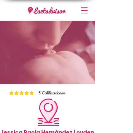
5
Calificaciones
la calificación promedio es 5 de 5, basada en 5 votos, Calificaciones
Jessica Paola Hernández Loyden