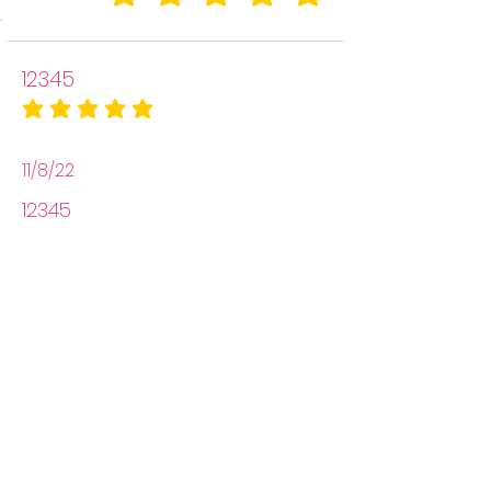
la calificación promedio es 5 de 5
12345
la calificación promedio es 5 de 5
11/8/22
12345
12345
Ver mas
Aviso Legal
Política de Privacidad