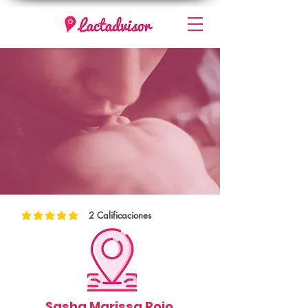
2
Calificaciones
la calificación promedio es 5 de 5, basada en 2 votos, Calificaciones
Sasha Marissa Rojo