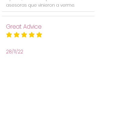
asesoras que vinieron a verme.
Great Advice
la calificación promedio es 5 de 5
28/11/22
Lara Family
Great advice in this complicated
moments ... Sasha is a terrific
profesional, always there for us and
our baby ... Big recommendation and
affordable... Contact her without
hesitation. :)
Ver mas