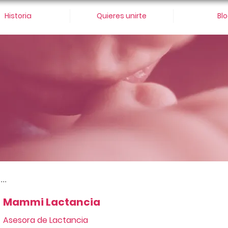
Historia
Quieres unirte
Bl
...
Mammi Lactancia
Asesora de Lactancia