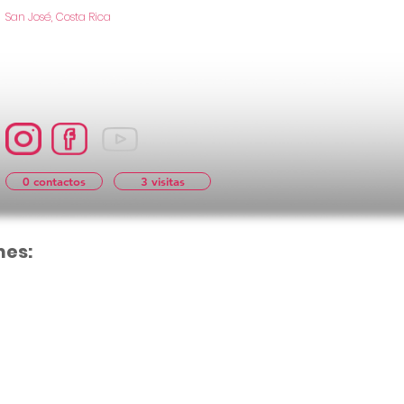
San José, Costa Rica
0 contactos
3 visitas
nes:
Aún no hay cal