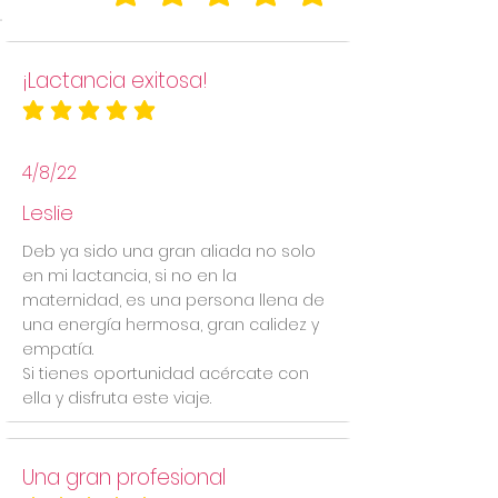
la calificación promedio es 5 de 5
¡Lactancia exitosa!
la calificación promedio es 5 de 5
4/8/22
Leslie
Deb ya sido una gran aliada no solo
en mi lactancia, si no en la
maternidad, es una persona llena de
una energía hermosa, gran calidez y
empatía.
Si tienes oportunidad acércate con
ella y disfruta este viaje.
Una gran profesional