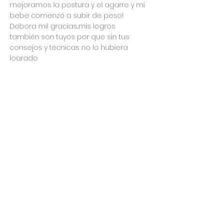
mejoramos la postura y el agarre y mi
bebe comenzó a subir de peso!
Debora mil gracias...mis logros
también son tuyos por que sin tus
consejos y técnicas no lo hubiera
logrado
Más allá que una asesora
la calificación promedio es 5 de 5
28/8/20
Paty Vazquez
Encontré a Debora en un momento
de desesperación, sentía que física y
emocionalmente ya no podía seguir
con la lactancia. De una manera
súper amorosa me acompañó hasta