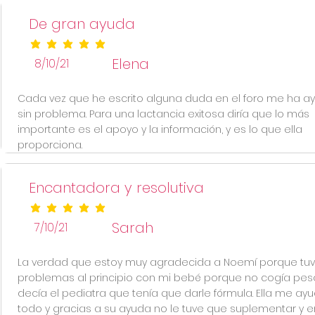
De gran ayuda
la calificación promedio es 5 de 5
Elena
8/10/21
Cada vez que he escrito alguna duda en el foro me ha 
sin problema. Para una lactancia exitosa diría que lo más
importante es el apoyo y la información, y es lo que ella
proporciona.
Encantadora y resolutiva
la calificación promedio es 5 de 5
Sarah
7/10/21
La verdad que estoy muy agradecida a Noemí porque tu
problemas al principio con mi bebé porque no cogía pes
decía el pediatra que tenía que darle fórmula. Ella me ay
todo y gracias a su ayuda no le tuve que suplementar y