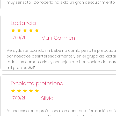
muy sensato . Conocerla ha sido un gran descubrimiento.
Lactancia
la calificación promedio es 5 de 5
Mari Carmen
7/10/21
Me aydaste cuando mi bebé no comía peso te preocupa
por nosotros desinteresadamente y en el grupo de lacta
todos los comentarios y consejos me han venido de mara
mil gracias 🙏💕
Excelente profesional
la calificación promedio es 5 de 5
Silvia
7/10/21
Es una excelente profesional, en constante formación así