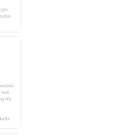
 con
cho .
bmucoso
y sus
oy mi
 duda