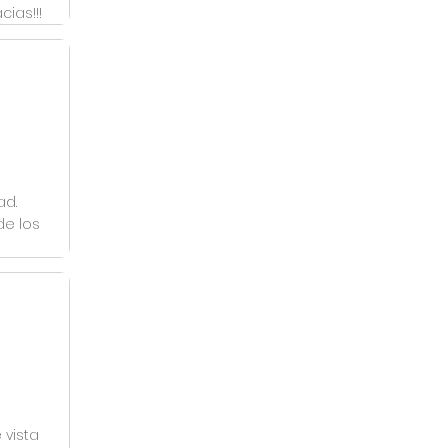
ias!!!
ad.
de los
 vista