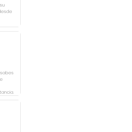
 su
 desde
y sabes
re
tancia.