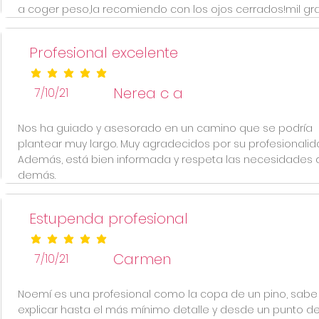
a coger peso,la recomiendo con los ojos cerrados!mil grac
Profesional excelente
la calificación promedio es 5 de 5
Nerea c a
7/10/21
Nos ha guiado y asesorado en un camino que se podría
plantear muy largo. Muy agradecidos por su profesionalid
Además, está bien informada y respeta las necesidades 
demás.
Estupenda profesional
la calificación promedio es 5 de 5
Carmen
7/10/21
Noemí es una profesional como la copa de un pino, sabe
explicar hasta el más mínimo detalle y desde un punto de