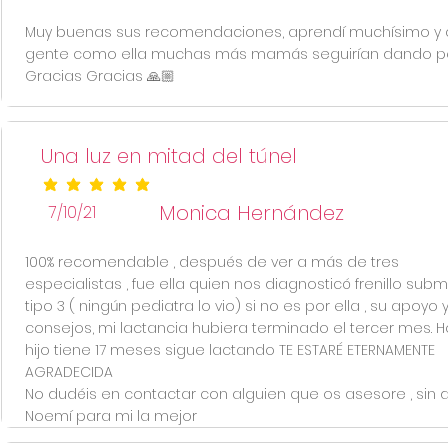
Muy buenas sus recomendaciones, aprendí muchísimo y
gente como ella muchas más mamás seguirían dando pe
Gracias Gracias 🙏🏼
Una luz en mitad del túnel
la calificación promedio es 5 de 5
Monica Hernández
7/10/21
100% recomendable , después de ver a más de tres
especialistas , fue ella quien nos diagnosticó frenillo su
tipo 3 ( ningún pediatra lo vio) si no es por ella , su apoyo 
consejos, mi lactancia hubiera terminado el tercer mes. H
hijo tiene 17 meses sigue lactando TE ESTARÉ ETERNAMENTE
AGRADECIDA
No dudéis en contactar con alguien que os asesore , sin
Noemí para mi la mejor