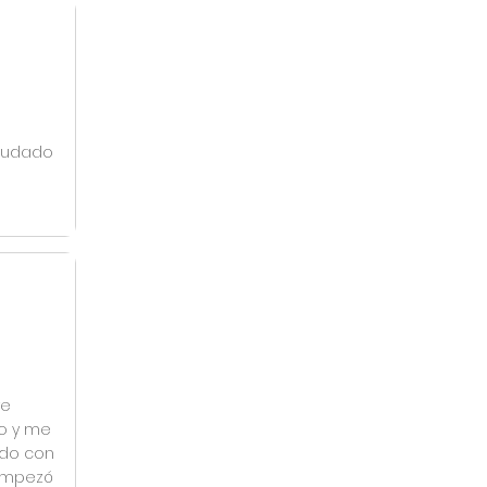
ayudado
ve
o y me
udo con
 empezó