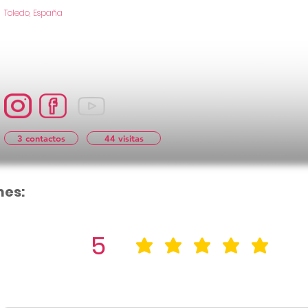
Toledo, España
3 contactos
44 visitas
nes:
5
la calificació