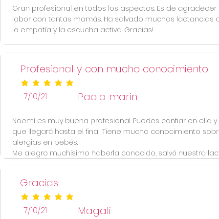
Gran profesional en todos los aspectos. Es de agradecer
labor con tantas mamás. Ha salvado muchas lactancias
la empatía y la escucha activa. Gracias!
Profesional y con mucho conocimiento
la calificación promedio es 5 de 5
Paola marin
7/10/21
Noemí es muy buena profesional. Puedes confiar en ella 
que llegará hasta el final. Tiene mucho conocimiento sob
alergias en bebés.
Me alegro muchísimo haberla conocido, salvó nuestra lac
Gracias
la calificación promedio es 5 de 5
Magali
7/10/21