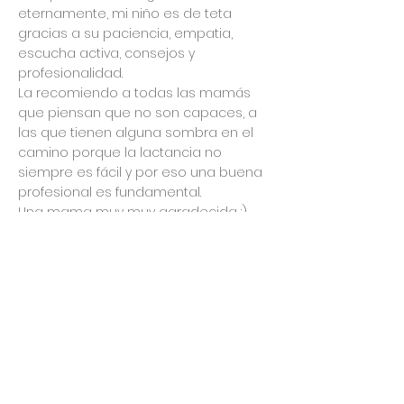
eternamente, mi niño es de teta
gracias a su paciencia, empatia,
escucha activa, consejos y
profesionalidad.
La recomiendo a todas las mamás
que piensan que no son capaces, a
las que tienen alguna sombra en el
camino porque la lactancia no
siempre es fácil y por eso una buena
profesional es fundamental.
Una mama muy muy agradecida :)
Lactancia Feliz y Disfrutada
la calificación promedio es 5 de 5
6/6/22
Patri Cuqui