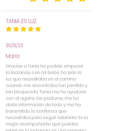
la calificación promedio es 5 de 5
TANIA ES LUZ
la calificación promedio es 5 de 5
30/8/23
María
Gracias a Tania he podido empezar
la lactancia con mi bebé, ha sido la
luz que necesitaba en el camino
cuando me encontraba tan perdida y
tan bloqueada. Tania me ha ayudado
con el agarre, las posturas, me ha
dado información de todo y me ha
transmitido la confianza que
necesitaba para seguir adelante. Es la
mejor acompañante que puedes
tener en la lactancia, es una persona