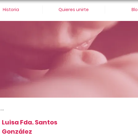
Historia
Quieres unirte
Bl
...
Luisa Fda. Santos
González