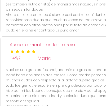
(es también nutricionista) de manera más natural, sin pre
o miedos infundados.
Ahora en la lactancia está siendo casi casi mi confidente,
resolviéndome dudas que muchas veces no me atrevo a
comentar con otros profesiones por la falta de cercanía, 
duda en ella he encontrado. Es puro amor!
Asesoramiento en lactancia
la calificación promedio es 5 de 5
María
14/1/21
Mapi es una gran profesional, además de gran persona. T
bebé hace dos años y tres meses. Como madre primeriza
muchas dudas con respecto a la lactancia, pero gracias 
todo fue genial, le estaré siempre agradecida por todo l
hizo por mí, los buenos consejos que me dio y por el apo
me brindó, me dio tranquilidad y cualquier duda que tení
resolvía enseguida.