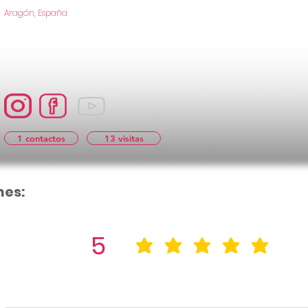
Aragón, España
1 contactos
13 visitas
nes:
5
la calificació