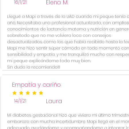
Elena M.
16/1/21
Llegué a Mapi a través de la UAD cuando mi peque tenía c
año. Necesitaba una profesional actualizada, con amplios
conocimientos de lactancia materna y nutrición en genera
sobretodo que no me volviera loca con consejos
desactualizados como los que había recibido hasta la fe
Mapi me hizo sentir súper cómoda en todo momento con
sensibilidad y empatía, y me tranquilizó mucho con respe
mi peque explicándome todo muy bien.
Sin duda la recomiendo!!!
Empatía y cariño
la calificación promedio es 5 de 5
Laura
14/1/21
Mi diabetes gestacional hizo que viviera mi último trimest
embarazo con mucha incertidumbre. Mapi llegó en el m
adecuado ayudándome y acompañandome a integrar la