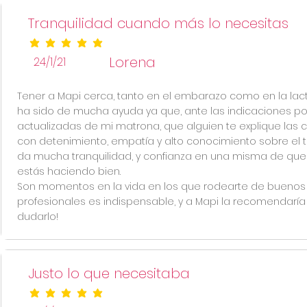
Tranquilidad cuando más lo necesitas
la calificación promedio es 5 de 5
Lorena
24/1/21
Tener a Mapi cerca, tanto en el embarazo como en la lact
ha sido de mucha ayuda ya que, ante las indicaciones p
actualizadas de mi matrona, que alguien te explique las 
con detenimiento, empatía y alto conocimiento sobre el
da mucha tranquilidad, y confianza en una misma de que
estás haciendo bien.
Son momentos en la vida en los que rodearte de buenos
profesionales es indispensable, y a Mapi la recomendaría 
dudarlo!
Justo lo que necesitaba
la calificación promedio es 5 de 5