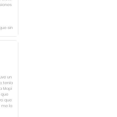
siones
que sin
uve un
, tenía
a Mapi
o que
yo que
a me la