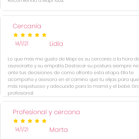
Recomiendo a Mapi 100%.
Cercanía
la calificación promedio es 5 de 5
Lidia
14/1/21
Lo que más me gusta de Mapi es su cercanía a la hora d
asesorarte y su empatía. Destacar su postura siempre ne
ante tus decisiones de como afronta esta etapa. Ella te
acompaña y asesora en el camino que tu elijas para que
más respetuoso y adecuado para la mamá y el bebé. Gr
profesional.
Profesional y cercana
la calificación promedio es 5 de 5
Marta
14/1/21