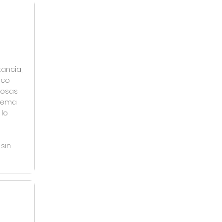
ancia,
oco
cosas
 tema
 lo
sin