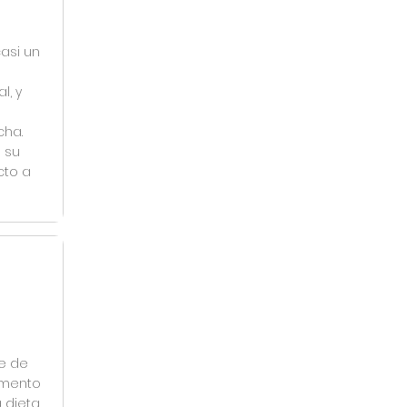
asi un
l, y
cha.
 su
cto a
re de
omento
 dieta