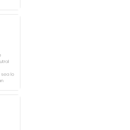
e
utral
 sea lo
an