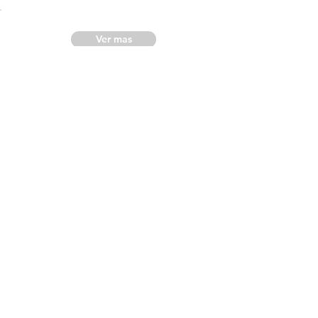
Ver mas
Aviso Legal
Política de Privacidad
Contáctanos
Política de Cookies
Todos los derechos reservados © 2022
Lactadvisor.