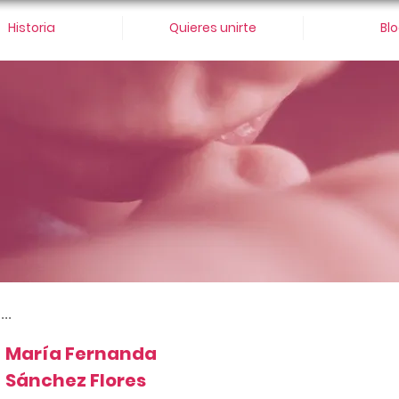
Historia
Quieres unirte
Bl
...
María Fernanda
Sánchez Flores