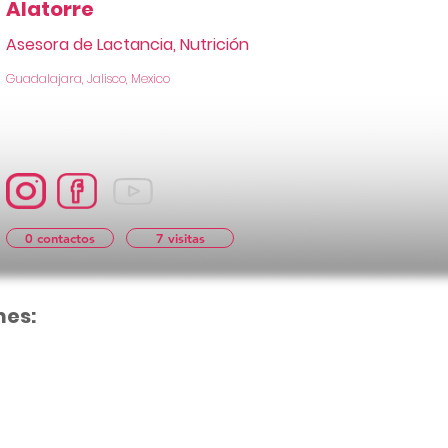
Alatorre
Asesora de Lactancia, Nutrición
Guadalajara, Jalisco, Mexico
0 contactos
7 visitas
nes:
Aún no hay cal