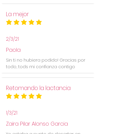
La mejor
la calificación promedio es 5 de 5
2/3/21
Paola
Sin ti no hubiera podido! Gracias por
todo, tods mi confianza contigo
Retomando la lactancia
la calificación promedio es 5 de 5
1/3/21
Zaira Pilar Alonso Garcia