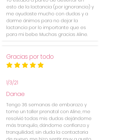
Yo estaba a punto de desertar en
esto de la lactancia (por ignorancia) y
me ayudaste mucho con dudas y a
darme ánimos para no dejar la
lactancia por lo importante que es
para mi bebe. Muchas gracias Aline.
Gracias por todo
la calificación promedio es 5 de 5
1/3/21
Danae
Tengo 36 semanas de embarazo y
tome un taller prenatal con Aline, me
resolvió todas mis dudas dejándome
más tranquila, dándome confianza y
tranquilidad, sin duda la contactaria
de nuevo, me hizo sentir muy a gusto