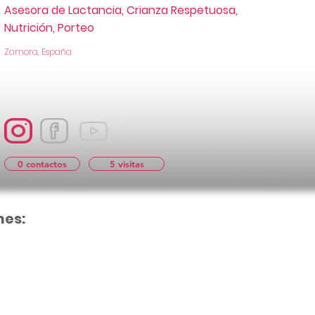
Asesora de Lactancia, Crianza Respetuosa,
Nutrición, Porteo
Zamora, España
0 contactos
5 visitas
nes:
Aún no hay cal