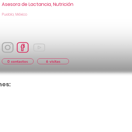
Asesora de Lactancia, Nutrición
Puebla, México
0 contactos
6 visitas
nes:
Aún no hay cal