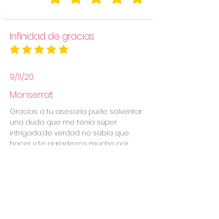
la calificación promedio es 5 de 5
Infinidad de gracias
la calificación promedio es 5 de 5
9/11/20
Monserrat
Gracias a tu asesoría pude solventar
una duda que me tenía súper
intrigada,de verdad no sabía que
hacer y te agradezco mucho por
ayudarme ya que me permites
continúe con mi lactancia.
Ver mas