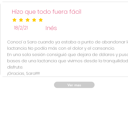
Hizo que todo fuera fácil
la calificación promedio es 5 de 5
Inés
18/2/21
Conocí a Sara cuando ya estaba a punto de abandonar l
lactancia. No podía más con el dolor y el cansancio.
En una sola sesión consiguió que dejara de dólares y puso
bases de una lactancia que vivimos desde la tranquilidad 
disfrute.
¡Gracias, Sara!!!!!
Ver mas