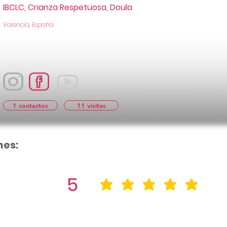
IBCLC, Crianza Respetuosa, Doula
Valencia, España
1 contactos
11 visitas
nes:
5
la calificació