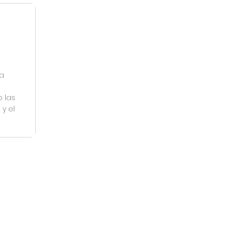
a
 las
y el