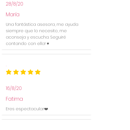
28/8/20
María
Una fantástica asesora, me ayuda
siempre que lo necesito, me
aconseja y escucha. Seguiré
contando con ella! ♥️
.
la calificación promedio es 5 de 5
16/8/20
Fatima
Eres espectacular❤️
Lactancia