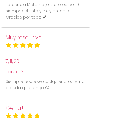
Lactancia Materna ,el trato es de 10
siempre atenta y muy amable.
Gracias por todo 💕
Muy resolutiva
la calificación promedio es 5 de 5
7/11/20
Laura S
Siempre resuelve cualquier problema
o duda que tengo 😘
Genial!
la calificación promedio es 5 de 5