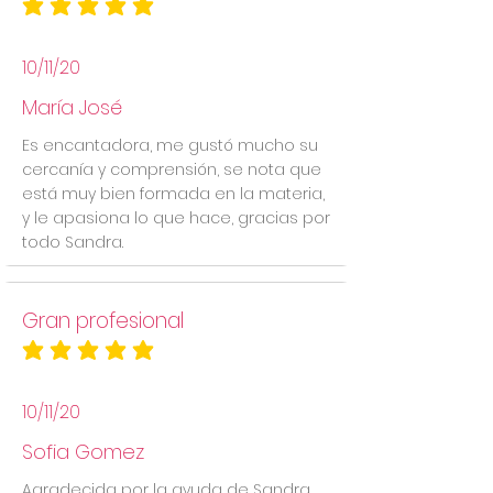
la calificación promedio es 5 de 5
10/11/20
María José
Es encantadora, me gustó mucho su
cercanía y comprensión, se nota que
está muy bien formada en la materia,
y le apasiona lo que hace, gracias por
todo Sandra.
Gran profesional
la calificación promedio es 5 de 5
10/11/20
Sofia Gomez
Agradecida por la ayuda de Sandra,