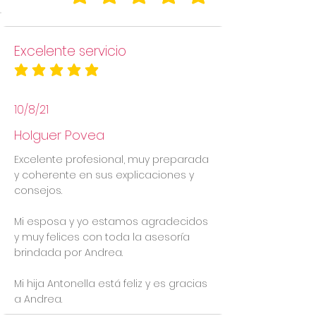
la calificación promedio es 5 de 5
Excelente servicio
la calificación promedio es 5 de 5
10/8/21
Holguer Povea
Excelente profesional, muy preparada
y coherente en sus explicaciones y
consejos.
Mi esposa y yo estamos agradecidos
y muy felices con toda la asesoría
brindada por Andrea.
Mi hija Antonella está feliz y es gracias
a Andrea.