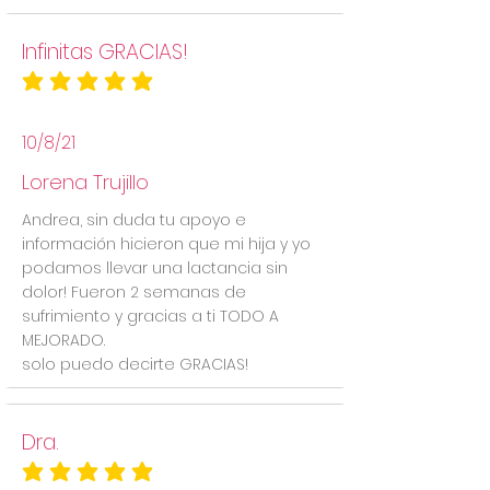
Infinitas GRACIAS!
la calificación promedio es 5 de 5
10/8/21
Lorena Trujillo
Andrea, sin duda tu apoyo e
información hicieron que mi hija y yo
podamos llevar una lactancia sin
dolor! Fueron 2 semanas de
sufrimiento y gracias a ti TODO A
MEJORADO.
solo puedo decirte GRACIAS!
Dra.
la calificación promedio es 5 de 5