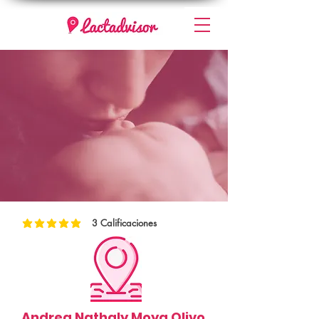
3
Calificaciones
la calificación promedio es 5 de 5, basada en 3 votos, Calificaciones
Andrea Nathaly Moya Olivo