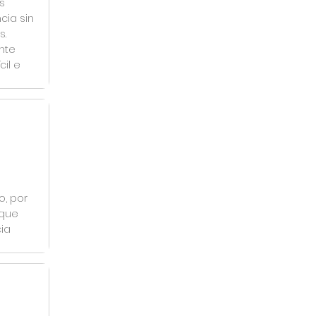
s
cia sin
s.
nte
il e
, por
 que
ia