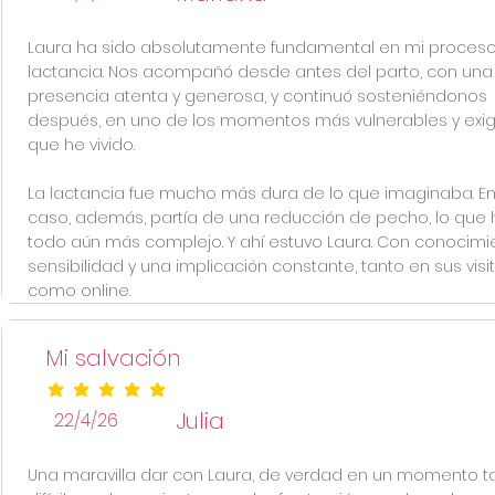
Laura ha sido absolutamente fundamental en mi proces
lactancia. Nos acompañó desde antes del parto, con una
presencia atenta y generosa, y continuó sosteniéndonos
después, en uno de los momentos más vulnerables y exi
que he vivido.
La lactancia fue mucho más dura de lo que imaginaba. En
caso, además, partía de una reducción de pecho, lo que 
todo aún más complejo. Y ahí estuvo Laura. Con conocimi
sensibilidad y una implicación constante, tanto en sus visi
como online.
Mi salvación
la calificación promedio es 5 de 5
Julia
22/4/26
Una maravilla dar con Laura, de verdad en un momento t