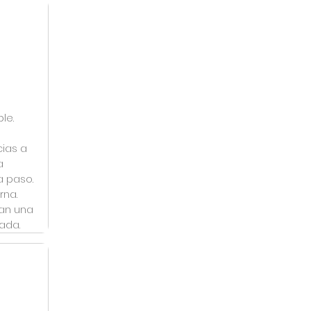
le.
ias a
a
a paso.
rna.
can una
ada.