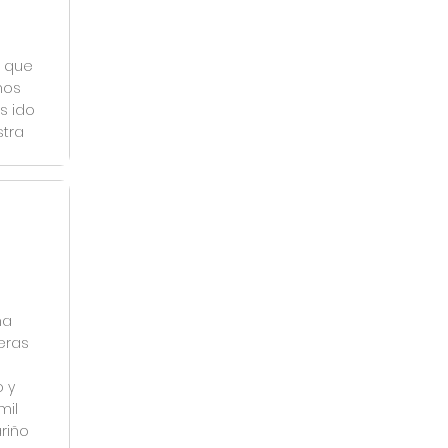
s que
mos
s ido
stra
ha
eras
 y
mil
riño