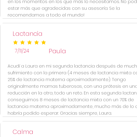
en los momentos en los que más lo necesitamos. No p
estar más que agradecidas con su asesoría. Se la
recomendamos a todo el mundo!
Lactancia
la calificación promedio es 5 de 5
Paula
7/11/24
Acudí a Laura en mi segunda lactancia después de muc
sufrimiento con la primera (4 meses de lactancia mixta c
25% de lactancia materna aproximadamente). Tengo
originalmente mamas tuberosas, con una prótesis en una
reducción en la otra, todo un reto. En esta segunda lactan
conseguimos 8 meses de lactancia mixta con un 70% de
lactancia materna aproximadamente, mucho más de lo 
habría podido esperar. Gracias siempre, Laura.
Calma