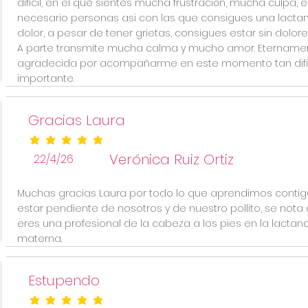
difícil, en el que sientes mucha frustración, mucha culpa, e
necesario personas asi con las que consigues una lactan
dolor, a pesar de tener grietas, consigues estar sin dolore
A parte transmite mucha calma y mucho amor. Etername
agradecida por acompañarme en este momento tan difíc
importante.
Gracias Laura
la calificación promedio es 5 de 5
Verónica Ruiz Ortiz
22/4/26
Muchas gracias Laura por todo lo que aprendimos contigo
estar pendiente de nosotros y de nuestro pollito, se nota
eres una profesional de la cabeza a los pies en la lactanc
materna.
Estupendo
la calificación promedio es 5 de 5