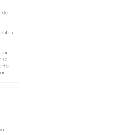
o de
gentes
 mi
hizo
ento,
tas
an