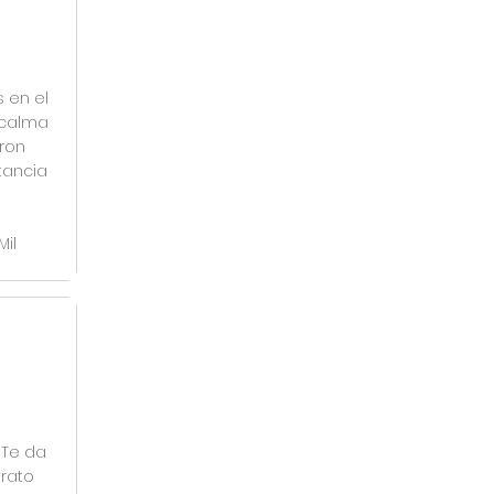
s en el
 calma
eron
tancia
il
 Te da
trato