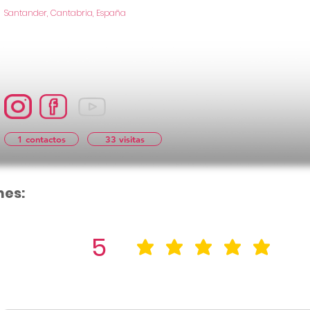
Santander, Cantabria, España
1 contactos
33 visitas
nes:
5
la calificació