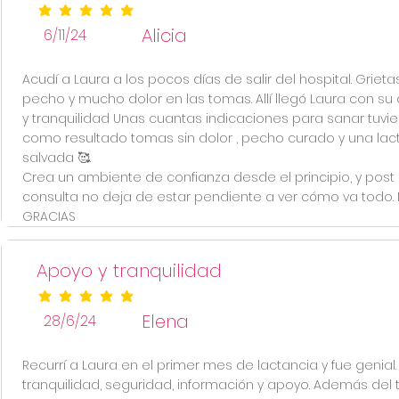
la calificación promedio es 5 de 5
Alicia
6/11/24
Acudí a Laura a los pocos días de salir del hospital. Grieta
pecho y mucho dolor en las tomas. Allí llegó Laura con su
y tranquilidad Unas cuantas indicaciones para sanar tuvi
como resultado tomas sin dolor , pecho curado y una lac
salvada 🥰.
Crea un ambiente de confianza desde el principio, y post
consulta no deja de estar pendiente a ver cómo va todo. M
GRACIAS
Apoyo y tranquilidad
la calificación promedio es 5 de 5
Elena
28/6/24
Recurrí a Laura en el primer mes de lactancia y fue genial.
tranquilidad, seguridad, información y apoyo. Además del 