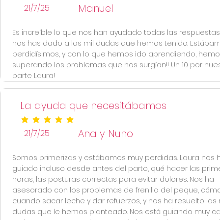
Manuel
21/7/25
Es increíble lo que nos han ayudado todas las respuesta
nos has dado a las mil dudas que hemos tenido. Estába
perdidísimos, y con lo que hemos ido aprendiendo, hemo
superando los problemas que nos surgían!! Un 10 por nue
parte Laura!
La ayuda que necesitábamos
la calificación promedio es 5 de 5
Ana y Nuno
21/7/25
Somos primerizas y estábamos muy perdidas. Laura nos 
guiado incluso desde antes del parto, qué hacer las prim
horas, las posturas correctas para evitar dolores. Nos ha
asesorado con los problemas de frenillo del peque, cómo
cuando sacar leche y dar refuerzos, y nos ha resuelto las 
dudas que le hemos planteado. Nos está guiando muy ca