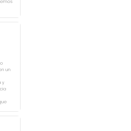
odemos
ho
on un
 y
cia
que