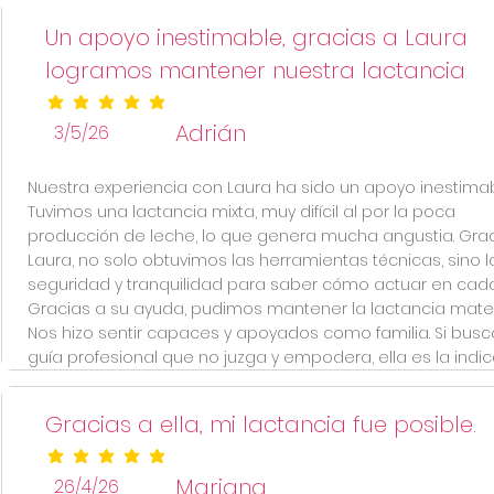
Un apoyo inestimable, gracias a Laura
logramos mantener nuestra lactancia
la calificación promedio es 5 de 5
Adrián
3/5/26
Nuestra experiencia con Laura ha sido un apoyo inestimab
Tuvimos una lactancia mixta, muy difícil al por la poca
producción de leche, lo que genera mucha angustia. Grac
Laura, no solo obtuvimos las herramientas técnicas, sino l
seguridad y tranquilidad para saber cómo actuar en cad
Gracias a su ayuda, pudimos mantener la lactancia mate
Nos hizo sentir capaces y apoyados como familia. Si bus
guía profesional que no juzga y empodera, ella es la indic
Gracias a ella, mi lactancia fue posible.
la calificación promedio es 5 de 5
Mariana
26/4/26