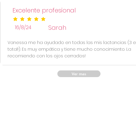
Excelente profesional
la calificación promedio es 5 de 5
Sarah
16/8/24
Vanessa me ha ayudado en todas las mis lactancias (3 
total!). Es muy empática y tiene mucho conocimiento. La
recomiendo con los ojos cerrados!
Ver mas