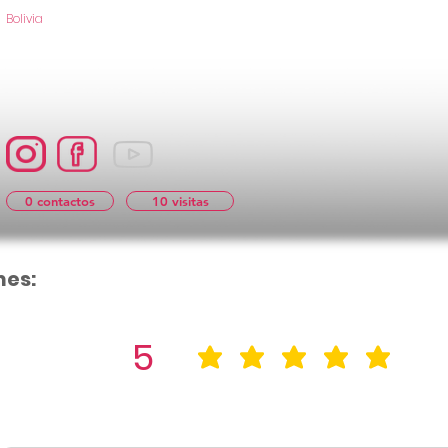
Bolivia
0 contactos
10 visitas
nes:
5
la calificació