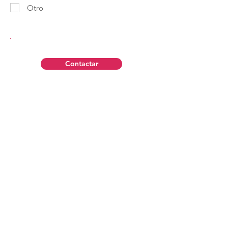
Otro
Contactar
Aviso Legal
Política de Privacidad
Contáctanos
Política de Cookies