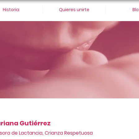
Historia
Quieres unirte
Bl
riana Gutiérrez
sora de Lactancia, Crianza Respetuosa