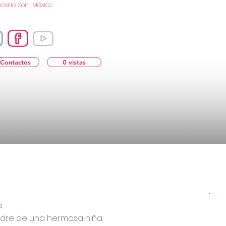
sillo, Son., México
 Contactos
0 vistas
a
dre de una hermosa niña.