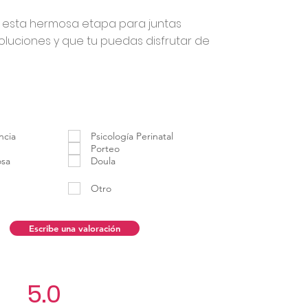
 esta hermosa etapa para juntas
oluciones y que tu puedas disfrutar de
ncia
Psicología Perinatal
Porteo
osa
Doula
Otro
Escribe una valoración
5.0
Aún no hay calificacio