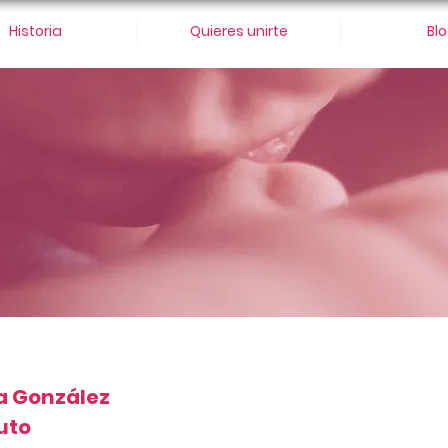
Historia
Quieres unirte
Bl
a González
uto