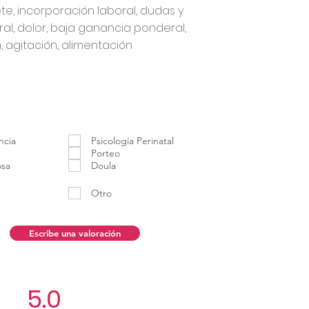
te, incorporación laboral, dudas y
ral, dolor, baja ganancia ponderal,
 agitación, alimentación
ncia
Psicología Perinatal
Porteo
osa
Doula
Otro
Escribe una valoración
5.0