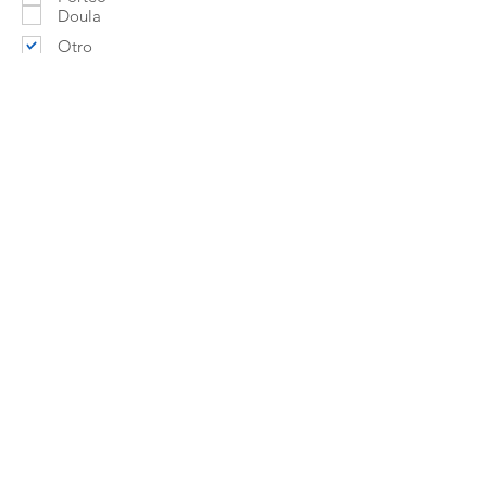
Doula
Otro
Lactancia artificial / Fertilidad / Farmacia
Contactar
Aviso Legal
Política de Privacidad
Contáctanos
Política de Cookies