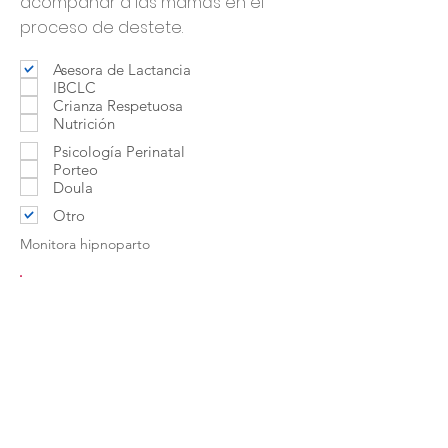
acompañar a las mamás en el
proceso de destete.
Asesora de Lactancia
IBCLC
Crianza Respetuosa
Nutrición
Psicología Perinatal
Porteo
Doula
Otro
Monitora hipnoparto
Contactar