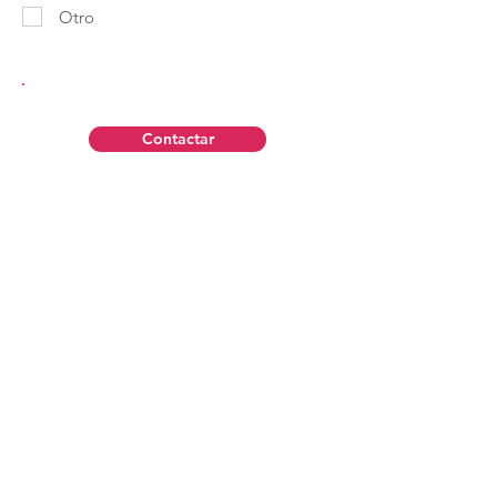
Otro
Contactar
Aviso Legal
Política de Privacidad
Contáctanos
Política de Cookies