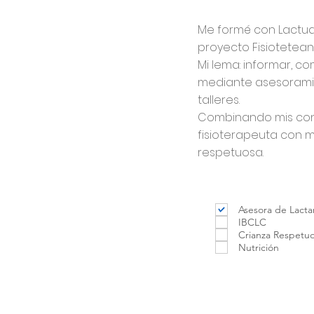
Me formé con Lactual
proyecto Fisiotetean
Mi lema: informar, c
mediante asesoramie
talleres.
Combinando mis con
fisioterapeuta con mi
respetuosa.
Asesora de Lacta
IBCLC
Crianza Respetu
Nutrición