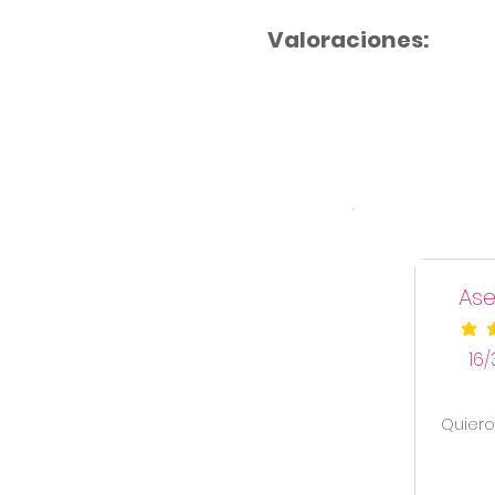
Valoraciones:
Ase
la cal
16/
Quiero