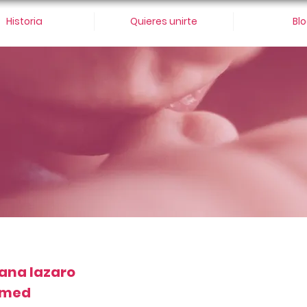
Historia
Quieres unirte
Bl
ana lazaro
med