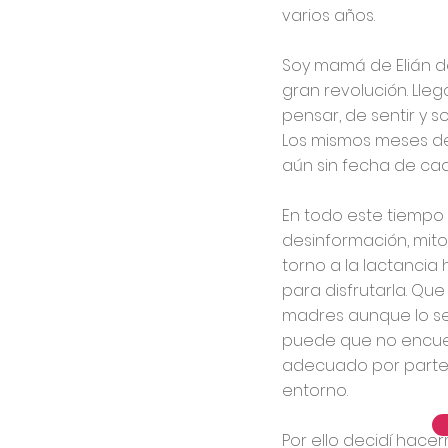
varios años.
Soy mamá de Elián d
gran revolución. Lle
pensar, de sentir y 
Los mismos meses de
aún sin fecha de ca
En todo este tiempo
desinformación, mito
torno a la lactanci
para disfrutarla. Que
madres aunque lo se
puede que no encuent
adecuado por parte 
entorno.
Por ello decidí hace