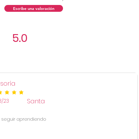
Escribe una valoración
5.0
Aún no hay calificacio
soria
ificación promedio es 5 de 5
Santa
3/23
 seguir aprendiendo