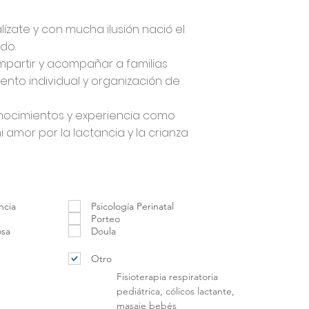
ízate y con mucha ilusión nació el
do.
ompartir y acompañar a familias
nto individual y organización de
ocimientos y experiencia como
 amor por la lactancia y la crianza
ncia
Psicología Perinatal
Porteo
osa
Doula
Otro
Fisioterapia respiratoria
pediátrica, cólicos lactante,
masaje bebés