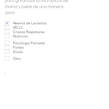
para garantizar la microbiota de
mamá y bebé de una manera
sana.
Asesora de Lactancia
IBCLC
Crianza Respetuosa
Nutrición
Psicología Perinatal
Porteo
Doula
Otro
Contactar