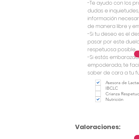
-Te ayudo con los pr
dudas e inquietudes, 
información necesari
de manera libre y 
-Si tu deseo es el d
pasar por este duel
respetuosa posible.
-Si estás embarazada
empoderada, te facil
saber de cara a tu f
Asesora de Lacta
IBCLC
Crianza Respetu
Nutrición
Valoraciones: