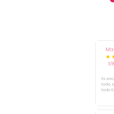
Mar
la cal
3/
Es enc
todo, s
todo Es