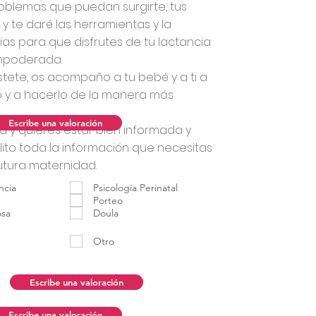
oblemas que puedan surgirte, tus
y te daré las herramientas y la
as para que disfrutes de tu lactancia
empoderada.
estete, os acompaño a tu bebé y a ti a
o y a hacerlo de la manera más
Escribe una valoración
 y quieres estar bien informada y
ito toda la información que necesitas
utura maternidad.
ncia
Psicología Perinatal
Porteo
osa
Doula
Otro
Escribe una valoración
Escribe una valoración