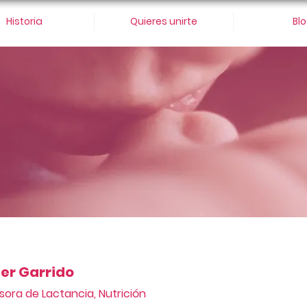
Historia
Quieres unirte
Bl
ter Garrido
sora de Lactancia, Nutrición