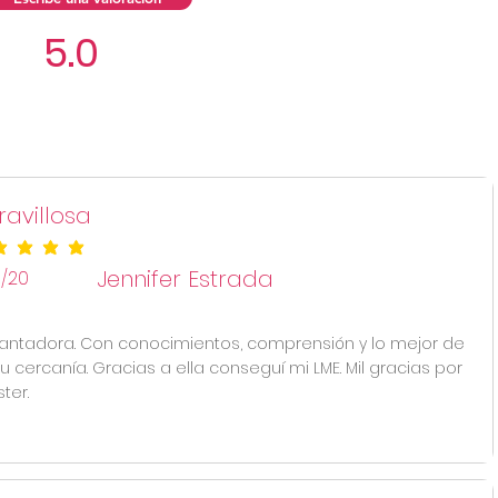
5.0
Aún no hay calificacio
avillosa
ificación promedio es 5 de 5
Jennifer Estrada
8/20
antadora. Con conocimientos, comprensión y lo mejor de
u cercanía. Gracias a ella conseguí mi LME. Mil gracias por
ter.