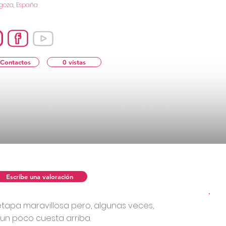
goza, España
 Contactos
0 vistas
Escribe una valoración
etapa maravillosa pero, algunas veces,
un poco cuesta arriba.