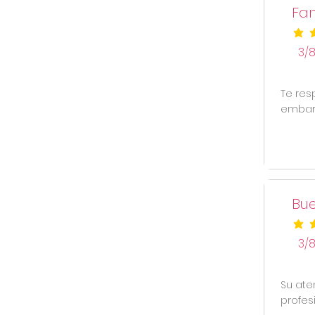
Fan
la cal
3/
Te res
embara
Bue
la cal
3/
Su ate
profes