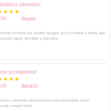
tástica atención
ificación promedio es 5 de 5
Reyes
8/20
ponde a todas tus dudas, tengas ya a tu bebé o estés aún
zada. Súper amable y cercana.
na profesional
ificación promedio es 5 de 5
Beatriz
8/20
nción y dominio del tema es muy reseñable. Gran
ional y mejor trato