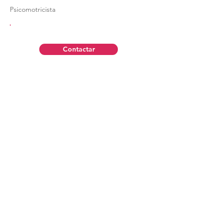
Psicomotricista
Contactar
Aviso Legal
Política de Privacidad
Contáctanos
Política de Cookies
Todos los derechos reservados © 2022