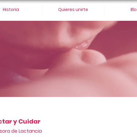
Historia
Quieres unirte
Bl
ctar y Cuidar
sora de Lactancia