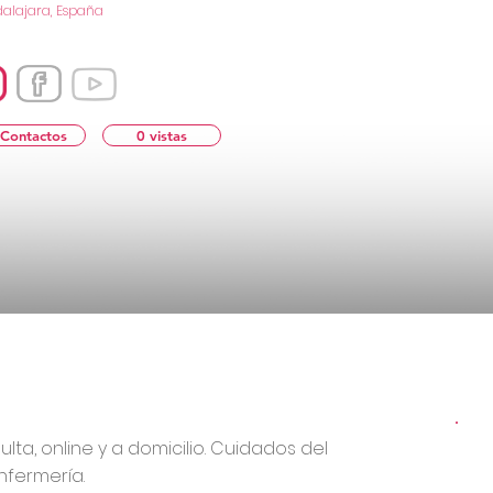
alajara, España
 Contactos
0 vistas
ta, online y a domicilio. Cuidados del
nfermería.