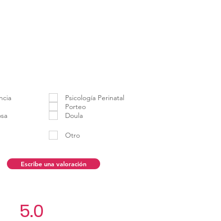
ncia
Psicología Perinatal
Porteo
osa
Doula
Otro
Escribe una valoración
5.0
Aún no hay calificacio