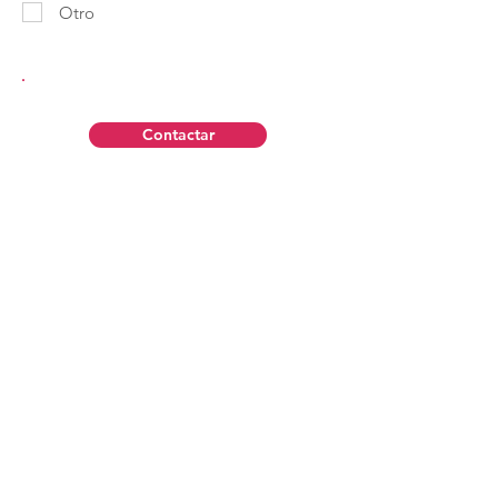
Otro
Contactar
Aviso Legal
Política de Privacidad
Contáctanos
Política de Cookies