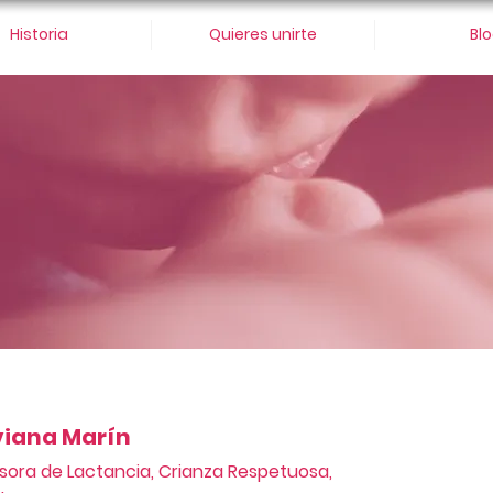
Historia
Quieres unirte
Bl
viana Marín
sora de Lactancia, Crianza Respetuosa,