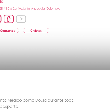
la
5B #80 # 2a, Medellín, Antioquia, Colombia
 Contactos
0 vistas
to Médico como Doula durante toda
 posparto.