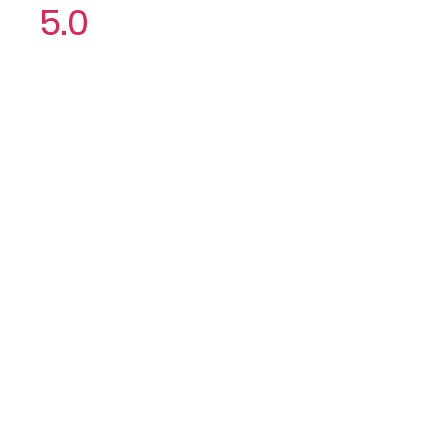
5.0
Aún no hay calificacio