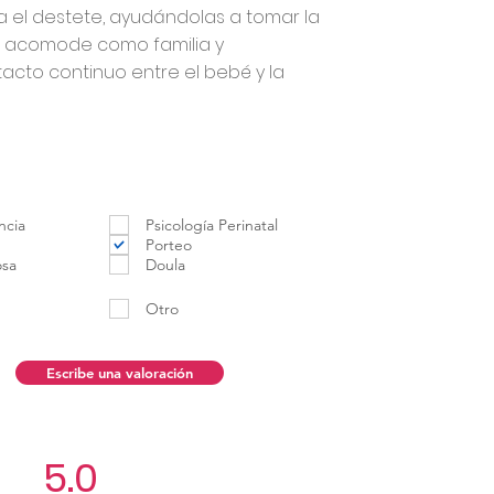
 el destete, ayudándolas a tomar la
s acomode como familia y
acto continuo entre el bebé y la
ncia
Psicología Perinatal
Porteo
osa
Doula
Otro
Escribe una valoración
5.0