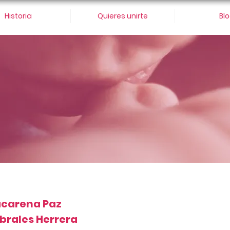
Historia
Quieres unirte
Bl
carena Paz
brales Herrera